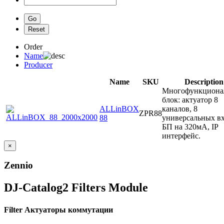
Order
Name
Producer
Name
SKU
Description
Многофункциона
блок: актуатор 8
ALLinBOX
каналов, 8
ZPR88
88
универсальных вх
БП на 320мА, IP
интерфейс.
×
Zennio
DJ-Catalog2
Filters Module
Filter Актуаторы коммутации