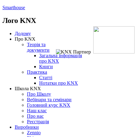
Smarthouse
Лого
KNX
Додому
Про KNX
Теорія та
документи
Загальна інформація
про KNX
Книги
Практика
Статті
Нотатки про KNХ
Школа KNX
Про Школу
Вебінари та семінари
Головний курс KNX
Наш клас
Про нас
Реєстрація
Виробники
Zennio