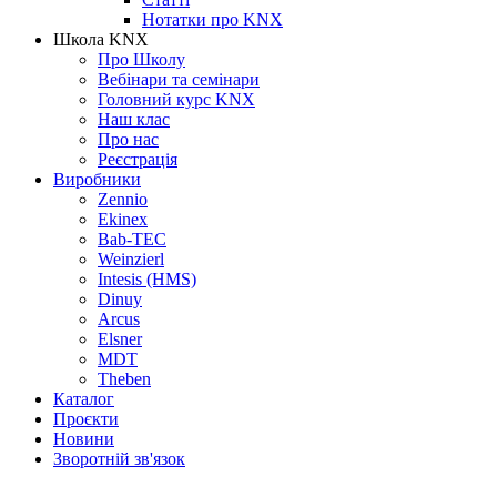
Нотатки про KNХ
Школа KNX
Про Школу
Вебінари та семінари
Головний курс KNX
Наш клас
Про нас
Реєстрація
Виробники
Zennio
Ekinex
Bab-TEC
Weinzierl
Intesis (HMS)
Dinuy
Arcus
Elsner
MDT
Theben
Каталог
Проєкти
Новини
Зворотній зв'язок