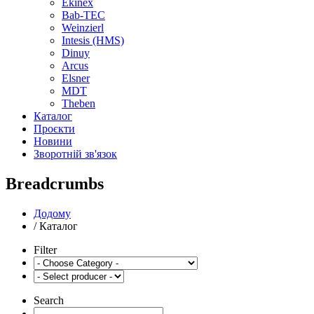
Ekinex
Bab-TEC
Weinzierl
Intesis (HMS)
Dinuy
Arcus
Elsner
MDT
Theben
Каталог
Проєкти
Новини
Зворотній зв'язок
Breadcrumbs
Додому
/
Каталог
Filter
Search