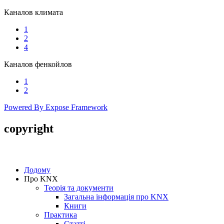
Каналов климата
1
2
4
Каналов фенкойлов
1
2
Powered By Expose Framework
copyright
Copyright © 2005-2016 SmartHouse
Додому
Про KNX
Теорія та документи
Загальна інформація про KNX
Книги
Практика
Статті