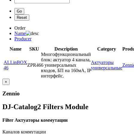
Order
Name
Producer
Name
SKU
Description
Category
Prod
Многофункциональный
блок: актуатор 4 канала,
ALLinBOX
Актуаторы
ZPR46
6 универсальных
Zenni
46
универсальные
входов, БП на 160мА, IP
интерфейс.
×
Zennio
DJ-Catalog2
Filters Module
Filter Актуаторы коммутации
Каналов коммутации