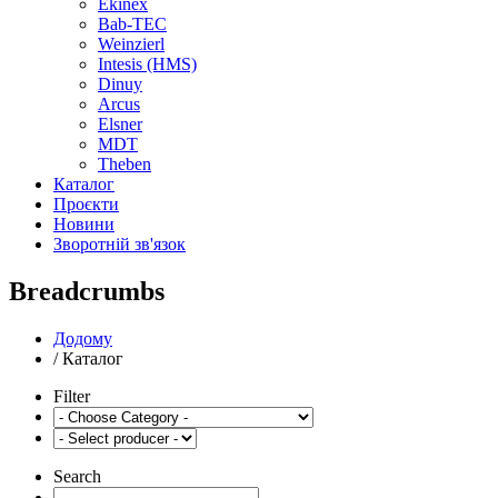
Ekinex
Bab-TEC
Weinzierl
Intesis (HMS)
Dinuy
Arcus
Elsner
MDT
Theben
Каталог
Проєкти
Новини
Зворотній зв'язок
Breadcrumbs
Додому
/
Каталог
Filter
Search