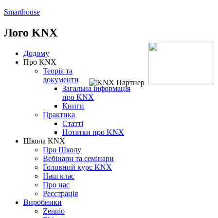
Smarthouse
Лого
KNX
Додому
Про KNX
Теорія та
документи
Загальна інформація
про KNX
Книги
Практика
Статті
Нотатки про KNХ
Школа KNX
Про Школу
Вебінари та семінари
Головний курс KNX
Наш клас
Про нас
Реєстрація
Виробники
Zennio