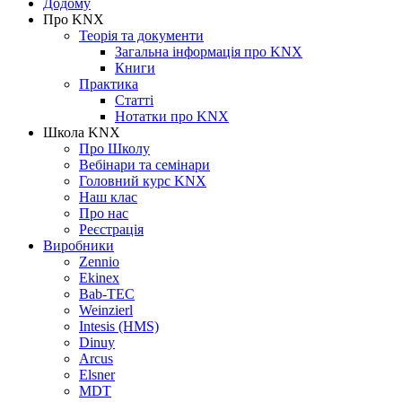
Додому
Про KNX
Теорія та документи
Загальна інформація про KNX
Книги
Практика
Статті
Нотатки про KNХ
Школа KNX
Про Школу
Вебінари та семінари
Головний курс KNX
Наш клас
Про нас
Реєстрація
Виробники
Zennio
Ekinex
Bab-TEC
Weinzierl
Intesis (HMS)
Dinuy
Arcus
Elsner
MDT