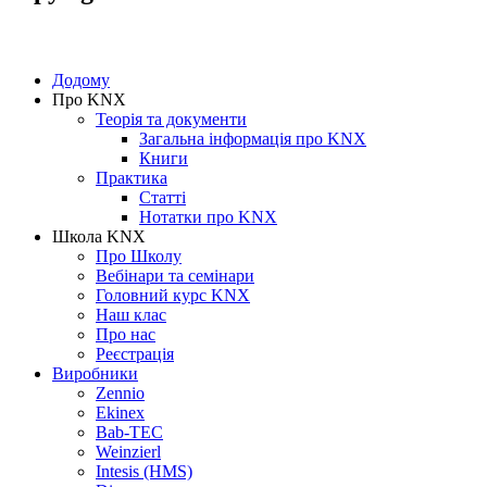
Copyright © 2005-2016 SmartHouse
Додому
Про KNX
Теорія та документи
Загальна інформація про KNX
Книги
Практика
Статті
Нотатки про KNХ
Школа KNX
Про Школу
Вебінари та семінари
Головний курс KNX
Наш клас
Про нас
Реєстрація
Виробники
Zennio
Ekinex
Bab-TEC
Weinzierl
Intesis (HMS)