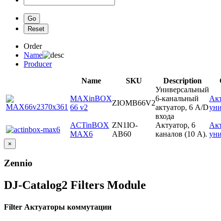
Order
Name
Producer
Name
SKU
Description
Универсальный
MAXinBOX
6-канальный
Ак
ZIOMB66V2
66 v2
актуатор, 6 A/D
ун
входа
ACTinBOX
ZN1IO-
Актуатор, 6
Ак
MAX6
AB60
каналов (10 А).
ун
×
Zennio
DJ-Catalog2
Filters Module
Filter Актуаторы коммутации