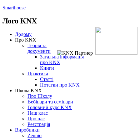
Smarthouse
Лого
KNX
Додому
Про KNX
Теорія та
документи
Загальна інформація
про KNX
Книги
Практика
Статті
Нотатки про KNХ
Школа KNX
Про Школу
Вебінари та семінари
Головний курс KNX
Наш клас
Про нас
Реєстрація
Виробники
Zennio