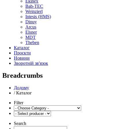
Ekinex
Bab-TEC
Weinzierl
Intesis (HMS)
Dinuy
Arcus
Elsner
MDT
Theben
Каталог
Проєкти
Новини
Зворотній зв'язок
Breadcrumbs
Додому
/
Каталог
Filter
Search