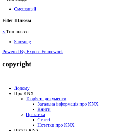
Смешаный
Filter Шлюзы
×
Тип шлюза
Samsung
Powered By Expose Framework
copyright
Додому
Про KNX
Теорія та документи
Загальна інформація про KNX
Книги
Практика
Статті
Нотатки про KNХ
Школа KNX