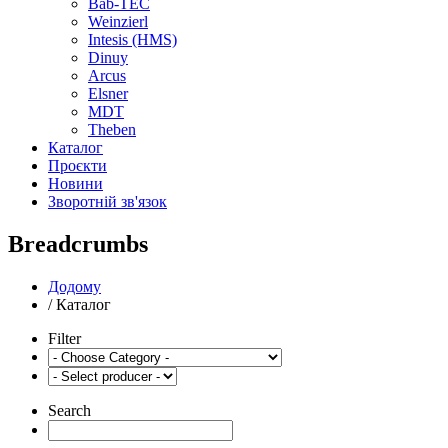
Bab-TEC
Weinzierl
Intesis (HMS)
Dinuy
Arcus
Elsner
MDT
Theben
Каталог
Проєкти
Новини
Зворотній зв'язок
Breadcrumbs
Додому
/
Каталог
Filter
Search