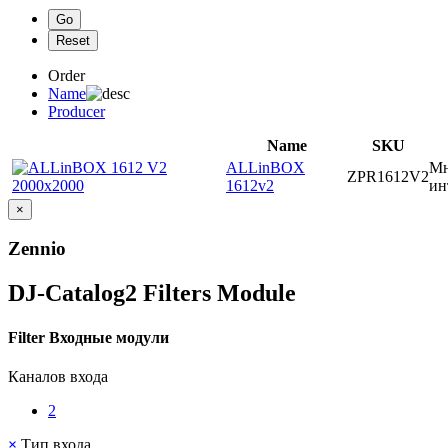
Order
Name
Producer
Name
SKU
ALLinBOX
Мн
ZPR1612V2
1612v2
ин
×
Zennio
DJ-Catalog2
Filters Module
Filter Входные модули
Каналов входа
2
×
Тип входа