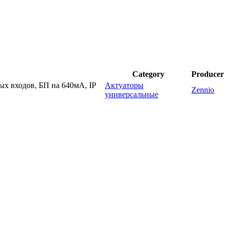
Category
Producer
х входов, БП на 640мА, IP
Актуаторы
Zennio
универсальные