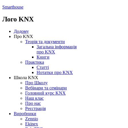
Smarthouse
Лого
KNX
Додому
Про KNX
Теорія та документи
Загальна інформація
про KNX
Книги
Практика
Статті
Нотатки про KNХ
Школа KNX
Про Школу
Вебінари та семінари
Головний курс KNX
Наш клас
Про нас
Реєстрація
Виробники
Zennio
Ekinex