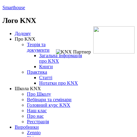
Smarthouse
Лого
KNX
Додому
Про KNX
Теорія та
документи
Загальна інформація
про KNX
Книги
Практика
Статті
Нотатки про KNХ
Школа KNX
Про Школу
Вебінари та семінари
Головний курс KNX
Наш клас
Про нас
Реєстрація
Виробники
Zennio