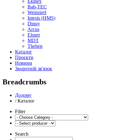
Ekinex
Bab-TEC
Weinzierl
Intesis (HMS)
Dinuy
Arcus
Elsner
MDT
Theben
Каталог
Проєкти
Новини
Зворотній зв'язок
Breadcrumbs
Додому
/
Каталог
Filter
Search