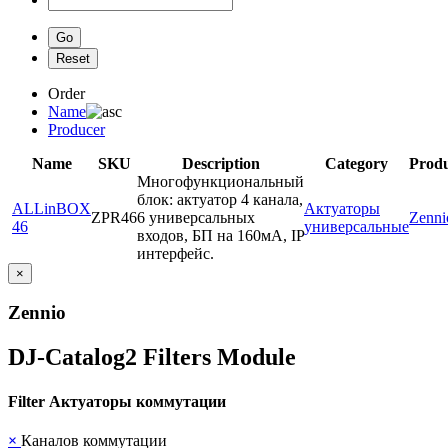
Order
Name
Producer
Name
SKU
Description
Category
Prod
Многофункциональный
блок: актуатор 4 канала,
ALLinBOX
Актуаторы
ZPR46
6 универсальных
Zenni
46
универсальные
входов, БП на 160мА, IP
интерфейс.
×
Zennio
DJ-Catalog2
Filters Module
Filter Актуаторы коммутации
×
Каналов коммутации