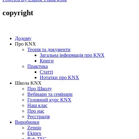
copyright
Copyright © 2005-2016 SmartHouse
Додому
Про KNX
Теорія та документи
Загальна інформація про KNX
Книги
Практика
Статті
Нотатки про KNХ
Школа KNX
Про Школу
Вебінари та семінари
Головний курс KNX
Наш клас
Про нас
Реєстрація
Виробники
Zennio
Ekinex
Bab-TEC