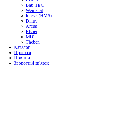
Bab-TEC
Weinzierl
Intesis (HMS)
Dinuy
Arcus
Elsner
MDT
Theben
Каталог
Проєкти
Новини
Зворотній зв'язок