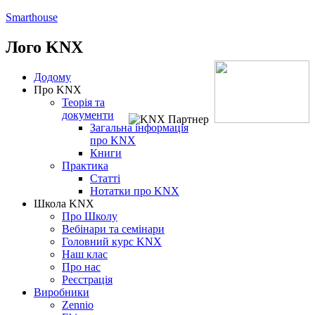
Smarthouse
Лого
KNX
Додому
Про KNX
Теорія та
документи
Загальна інформація
про KNX
Книги
Практика
Статті
Нотатки про KNХ
Школа KNX
Про Школу
Вебінари та семінари
Головний курс KNX
Наш клас
Про нас
Реєстрація
Виробники
Zennio