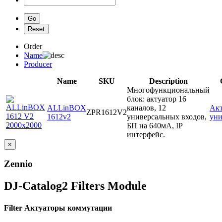
Order
Name
Producer
Name
SKU
Description
Многофункциональный
блок: актуатор 16
ALLinBOX
каналов, 12
Ак
ZPR1612V2
1612v2
универсальных входов,
уни
БП на 640мА, IP
интерфейс.
×
Zennio
DJ-Catalog2
Filters Module
Filter Актуаторы коммутации