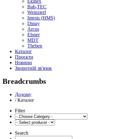
Ekinex
Bab-TEC
Weinzierl
Intesis (HMS)
Dinuy
Arcus
Elsner
MDT
Theben
Каталог
Проєкти
Новини
Зворотній зв'язок
Breadcrumbs
Додому
/
Каталог
Filter
Search