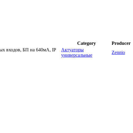
Category
Producer
х входов, БП на 640мА, IP
Актуаторы
Zennio
универсальные