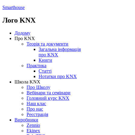
Smarthouse
Лого
KNX
Додому
Про KNX
Теорія та документи
Загальна інформація
про KNX
Книги
Практика
Статті
Нотатки про KNХ
Школа KNX
Про Школу
Вебінари та семінари
Головний курс KNX
Наш клас
Про нас
Реєстрація
Виробники
Zennio
Ekinex