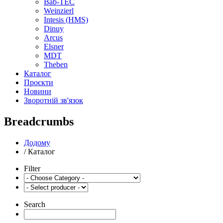
Bab-TEC
Weinzierl
Intesis (HMS)
Dinuy
Arcus
Elsner
MDT
Theben
Каталог
Проєкти
Новини
Зворотній зв'язок
Breadcrumbs
Додому
/
Каталог
Filter
Search