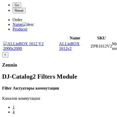
Order
Name
Producer
Name
SKU
ALLinBOX
Мн
ZPR1612V2
1612v2
ин
×
Zennio
DJ-Catalog2
Filters Module
Filter Актуаторы коммутации
Каналов коммутации
1
4