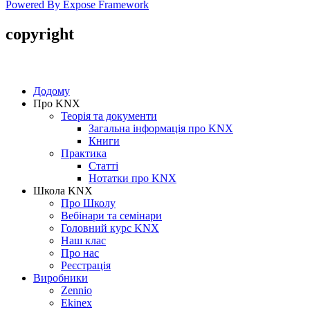
Powered By Expose Framework
copyright
Додому
Про KNX
Теорія та документи
Загальна інформація про KNX
Книги
Практика
Статті
Нотатки про KNХ
Школа KNX
Про Школу
Вебінари та семінари
Головний курс KNX
Наш клас
Про нас
Реєстрація
Виробники
Zennio
Ekinex