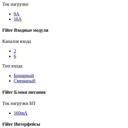
Ток нагрузки
8А
16А
Filter Входные модули
Каналов входа
2
6
Тип входа
Бинарный
Смешаный
Filter Блоки питания
Ток нагрузки БП
160mА
Filter Интерфейсы