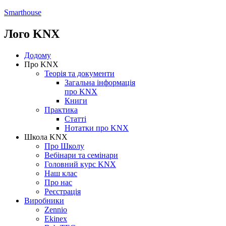
Smarthouse
Лого
KNX
Додому
Про KNX
Теорія та документи
Загальна інформація
про KNX
Книги
Практика
Статті
Нотатки про KNХ
Школа KNX
Про Школу
Вебінари та семінари
Головний курс KNX
Наш клас
Про нас
Реєстрація
Виробники
Zennio
Ekinex