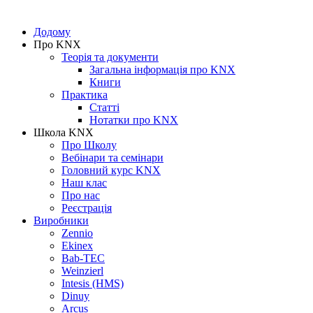
Додому
Про KNX
Теорія та документи
Загальна інформація про KNX
Книги
Практика
Статті
Нотатки про KNХ
Школа KNX
Про Школу
Вебінари та семінари
Головний курс KNX
Наш клас
Про нас
Реєстрація
Виробники
Zennio
Ekinex
Bab-TEC
Weinzierl
Intesis (HMS)
Dinuy
Arcus