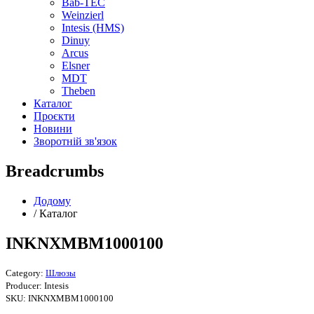
Bab-TEC
Weinzierl
Intesis (HMS)
Dinuy
Arcus
Elsner
MDT
Theben
Каталог
Проєкти
Новини
Зворотній зв'язок
Breadcrumbs
Додому
/
Каталог
INKNXMBM1000100
Category:
Шлюзы
Producer:
Intesis
SKU:
INKNXMBM1000100