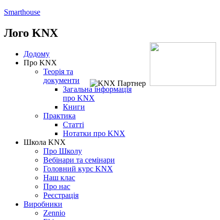
Smarthouse
Лого
KNX
Додому
Про KNX
Теорія та
документи
Загальна інформація
про KNX
Книги
Практика
Статті
Нотатки про KNХ
Школа KNX
Про Школу
Вебінари та семінари
Головний курс KNX
Наш клас
Про нас
Реєстрація
Виробники
Zennio