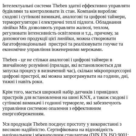
Інтелектуальні системи Theben здатні еффективно управляти
будівлями та контролювати їх стан. Компанія виробляє
сходові і сутінкові вимикачі, аналогові та цифрові таймери,
терморегулятори і електричні теплі підлоги. Обладнання
лінійки Mix дозволяють управляти жалюзі, теплом,
регулювати інтенсивність освітлення и т.д., причому, за
допомогою продукції цієї линійки, можна створювати
багатофункціональні пристрої та реалізовувати гнучке та
економічне управління інженерними мережами.
Theben - це не стільки аналогові і цифрові таймери в
звичайному розумінні (прилади, які встановлюються для
запуска процесу в визначений час), скільки мікропроцессорні
цифрові пристрої, які можна запрограмувати на години, дні,
тижні і навіть роки.
Крім того, мається широкий набір датчиків і привідних
пристроїв для встановлення на шині KNX, а також сходові і
сутінкові вимикачі і годинні термореле, які забезпечують
управління системою опалення з еффективним
енергозбереженням.
Уся продукція Theben поєднує простоту у використанні з
високою надійністю. Сертифікована на відповідність
національним і міжнародним стандартам (DIN EN ISO 9001: