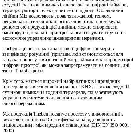
сходові і сутінкові вимикачі, аналогові та цифрові таймери,
терморегулятори і електричні теплі підлоги. Обладнання
лінійки Mix дозволяють управляти жалюзі, теплом,
регулювати інтенсивність освітлення и т.д., причому, за
допомогою продукції цієї линійки, можна створювати
багатофункціональні пристрої та реалізовувати гнучке та
економічне управління інженерними мережами.
Theben - це не стільки аналогові і цифрові таймери в
звичайному розумінні (прилади, які встановлюються для
запуска процесу в визначений час), скільки мікропроцессорні
цифрові пристрої, які можна запрограмувати на години, дні,
тижні і навіть роки.
Крім того, мається широкий набір датчиків і привідних
пристроїв для встановлення на шині KNX, а також сходові і
сутінкові вимикачі і годинні термореле, які забезпечують
управління системою опалення з еффективним
енергозбереженням.
Уся продукція Theben поєднує простоту у використанні з
високою надійністю. Сертифікована на відповідність
національним і міжнародним стандартам (DIN EN ISO 9001:
2000).