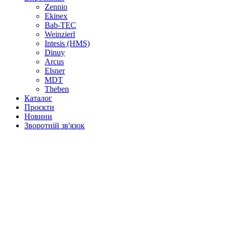
Zennio
Ekinex
Bab-TEC
Weinzierl
Intesis (HMS)
Dinuy
Arcus
Elsner
MDT
Theben
Каталог
Проєкти
Новини
Зворотній зв'язок