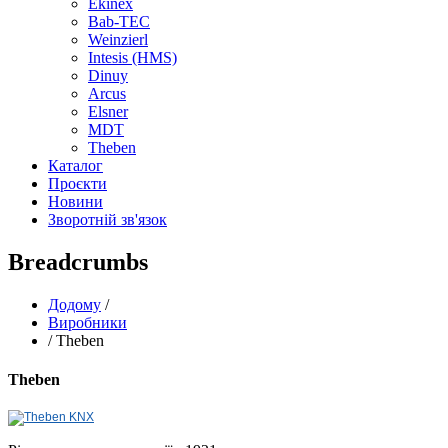
Ekinex
Bab-TEC
Weinzierl
Intesis (HMS)
Dinuy
Arcus
Elsner
MDT
Theben
Каталог
Проєкти
Новини
Зворотній зв'язок
Breadcrumbs
Додому
/
Виробники
/
Theben
Theben