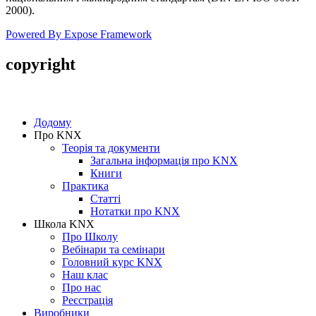
2000).
Powered By Expose Framework
copyright
Copyright © 2005-2016 SmartHouse
Додому
Про KNX
Теорія та документи
Загальна інформація про KNX
Книги
Практика
Статті
Нотатки про KNХ
Школа KNX
Про Школу
Вебінари та семінари
Головний курс KNX
Наш клас
Про нас
Реєстрація
Виробники