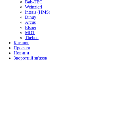
Bab-TEC
Weinzierl
Intesis (HMS)
Dinuy
Arcus
Elsner
MDT
Theben
Каталог
Проєкти
Новини
Зворотній зв'язок