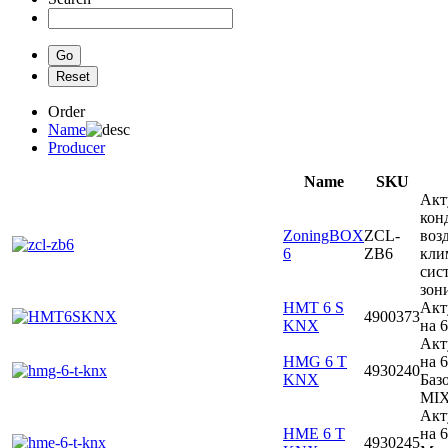
Order
Name
Producer
Name
SKU
Акт
кон
ZoningBOX
ZCL-
воз
6
ZB6
кли
сис
зон
HMT 6 S
Акт
4900373
KNX
на 
Акт
HMG 6 T
на 
4930240
KNX
Баз
MI
Акт
HME 6 T
на 
4930245