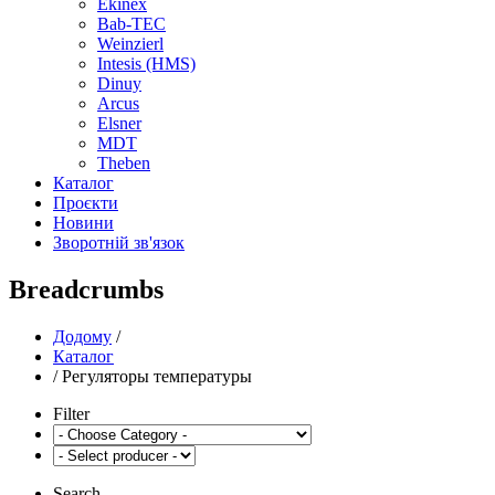
Ekinex
Bab-TEC
Weinzierl
Intesis (HMS)
Dinuy
Arcus
Elsner
MDT
Theben
Каталог
Проєкти
Новини
Зворотній зв'язок
Breadcrumbs
Додому
/
Каталог
/
Регуляторы температуры
Filter
Search