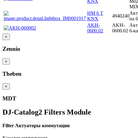
KNX
Мод
MI
HM 6 T
Акт
4940240
KNX
на 
AKH-
AKH-
Акт
0600.02
0600.02
6-к
×
Zennio
×
Theben
×
MDT
DJ-Catalog2
Filters Module
Filter Актуаторы коммутации
Каналов коммутации