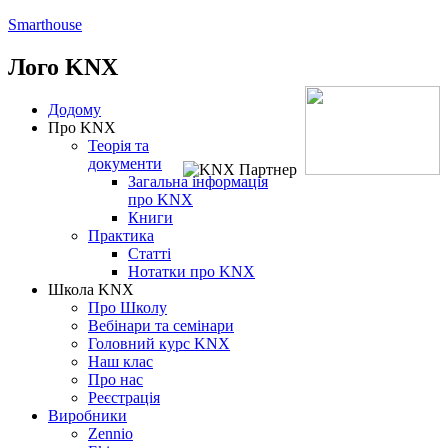
Smarthouse
Лого
KNX
Додому
Про KNX
Теорія та
документи
Загальна інформація
про KNX
Книги
Практика
Статті
Нотатки про KNХ
Школа KNX
Про Школу
Вебінари та семінари
Головний курс KNX
Наш клас
Про нас
Реєстрація
Виробники
Zennio