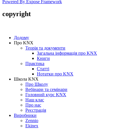
Powered By Expose Framework
copyright
Copyright © 2005-2016 SmartHouse
Додому
Про KNX
Теорія та документи
Загальна інформація про KNX
Книги
Практика
Статті
Нотатки про KNХ
Школа KNX
Про Школу
Вебінари та семінари
Головний курс KNX
Наш клас
Про нас
Реєстрація
Виробники
Zennio
Ekinex