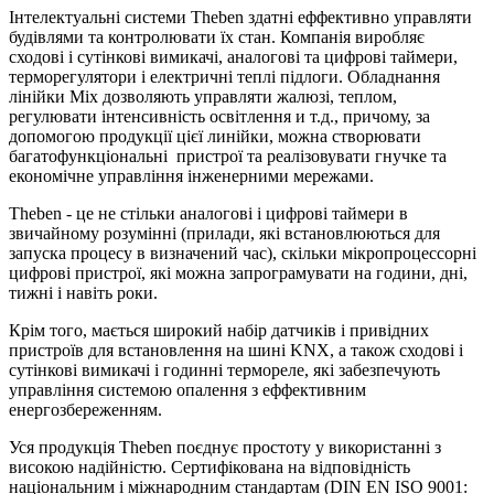
Інтелектуальні системи Theben здатні еффективно управляти
будівлями та контролювати їх стан. Компанія виробляє
сходові і сутінкові вимикачі, аналогові та цифрові таймери,
терморегулятори і електричні теплі підлоги. Обладнання
лінійки Mix дозволяють управляти жалюзі, теплом,
регулювати інтенсивність освітлення и т.д., причому, за
допомогою продукції цієї линійки, можна створювати
багатофункціональні пристрої та реалізовувати гнучке та
економічне управління інженерними мережами.
Theben - це не стільки аналогові і цифрові таймери в
звичайному розумінні (прилади, які встановлюються для
запуска процесу в визначений час), скільки мікропроцессорні
цифрові пристрої, які можна запрограмувати на години, дні,
тижні і навіть роки.
Крім того, мається широкий набір датчиків і привідних
пристроїв для встановлення на шині KNX, а також сходові і
сутінкові вимикачі і годинні термореле, які забезпечують
управління системою опалення з еффективним
енергозбереженням.
Уся продукція Theben поєднує простоту у використанні з
високою надійністю. Сертифікована на відповідність
національним і міжнародним стандартам (DIN EN ISO 9001: