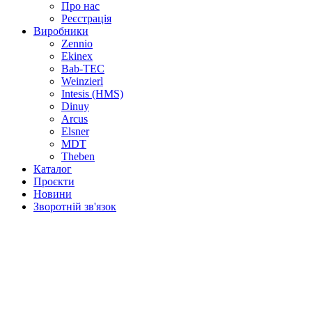
Про нас
Реєстрація
Виробники
Zennio
Ekinex
Bab-TEC
Weinzierl
Intesis (HMS)
Dinuy
Arcus
Elsner
MDT
Theben
Каталог
Проєкти
Новини
Зворотній зв'язок