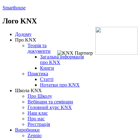
Smarthouse
Лого
KNX
Додому
Про KNX
Теорія та
документи
Загальна інформація
про KNX
Книги
Практика
Статті
Нотатки про KNХ
Школа KNX
Про Школу
Вебінари та семінари
Головний курс KNX
Наш клас
Про нас
Реєстрація
Виробники
Zennio