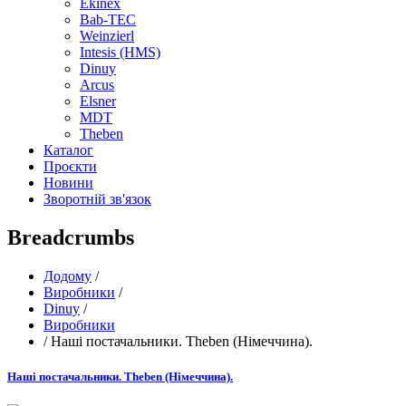
Ekinex
Bab-TEC
Weinzierl
Intesis (HMS)
Dinuy
Arcus
Elsner
MDT
Theben
Каталог
Проєкти
Новини
Зворотній зв'язок
Breadcrumbs
Додому
/
Виробники
/
Dinuy
/
Виробники
/
Наші постачальники. Theben (Німеччина).
Наші постачальники. Theben (Німеччина).