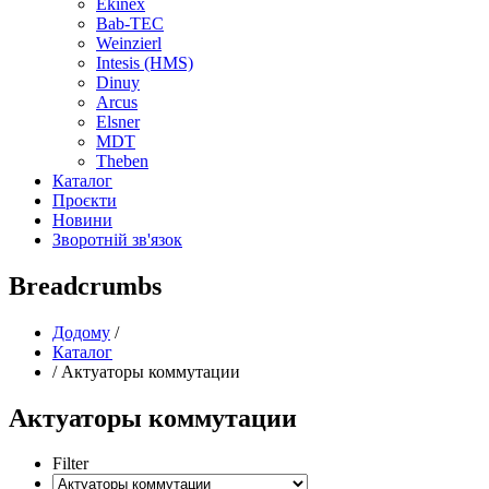
Ekinex
Bab-TEC
Weinzierl
Intesis (HMS)
Dinuy
Arcus
Elsner
MDT
Theben
Каталог
Проєкти
Новини
Зворотній зв'язок
Breadcrumbs
Додому
/
Каталог
/
Актуаторы коммутации
Актуаторы коммутации
Filter