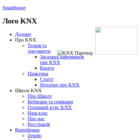
Smarthouse
Лого
KNX
Додому
Про KNX
Теорія та
документи
Загальна інформація
про KNX
Книги
Практика
Статті
Нотатки про KNХ
Школа KNX
Про Школу
Вебінари та семінари
Головний курс KNX
Наш клас
Про нас
Реєстрація
Виробники
Zennio