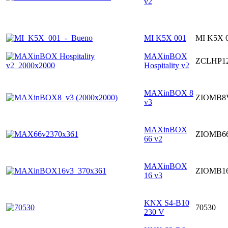
v2
MI K5X 001
MI K5X 
MAXinBOX
ZCLHP1
Hospitality v2
MAXinBOX 8
ZIOMB8
v3
MAXinBOX
ZIOMB6
66 v2
MAXinBOX
ZIOMB1
16 v3
KNX S4-B10
70530
230 V