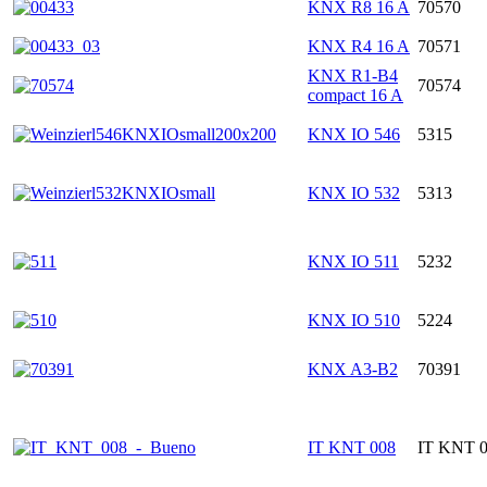
KNX R8 16 A
70570
KNX R4 16 A
70571
KNX R1-B4
70574
compact 16 A
KNX IO 546
5315
KNX IO 532
5313
KNX IO 511
5232
KNX IO 510
5224
KNX A3-B2
70391
IT KNT 008
IT KNT 