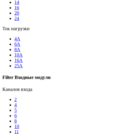
14
16
20
24
Ток нагрузки
4A
6А
8А
10А
16А
25A
Filter Входные модули
Каналов входа
2
4
5
6
8
10
11