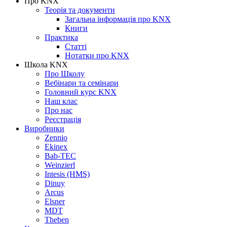
Про KNX
Теорія та документи
Загальна інформація про KNX
Книги
Практика
Статті
Нотатки про KNХ
Школа KNX
Про Школу
Вебінари та семінари
Головний курс KNX
Наш клас
Про нас
Реєстрація
Виробники
Zennio
Ekinex
Bab-TEC
Weinzierl
Intesis (HMS)
Dinuy
Arcus
Elsner
MDT
Theben