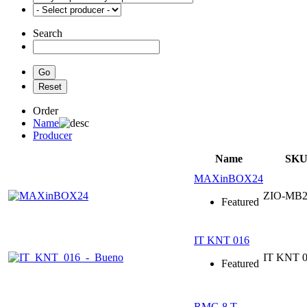
Search
Order
Name
Producer
Name
SK
MAXinBOX24
ZIO-MB2
Featured
IT KNT 016
IT KNT 
Featured
RMG 8 T