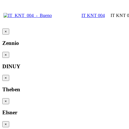
IT KNT 004
IT KNT 
×
Zennio
×
DINUY
×
Theben
×
Elsner
×