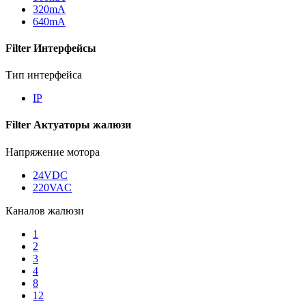
320mА
640mА
Filter Интерфейсы
Тип интерфейса
IP
Filter Актуаторы жалюзи
Напряжение мотора
24VDC
220VAC
Каналов жалюзи
1
2
3
4
8
12