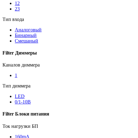
12
23
Тип входа
Аналоговый
Бинарный
Смешаный
Filter Диммеры
Каналов диммера
1
Тип диммера
LED
0/1-10В
Filter Блоки питания
Ток нагрузки БП
160mА